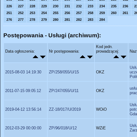
226
227
228
229
230
231
232
233
234
235
236
2
251
252
253
254
255
256
257
258
259
260
261
2
276
277
278
279
280
281
282
283
284
Postępowania - Usługi (archiwum):
Kod jedn.
Data ogłoszenia:
Nr postępowania:
prowadzącej:
Naz
Usł
2015-08-03 14:19:30
ZP/258/055/U/15
OKZ
ucz
Poli
usł
2011-07-15 09:05:12
ZP/247/055/U/11
OKZ
pra
Usł
2019-04-12 13:56:14
ZZ-18/017/U/2019
WOiO
pot
Gda
Usł
2012-03-29 00:00:00
ZP/96/018/U/12
WZiE
Zarz