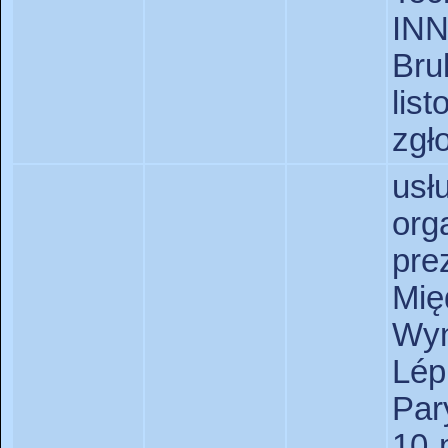
IN
Br
lis
zgł
us
org
pre
Mi
Wy
Lép
Par
10 