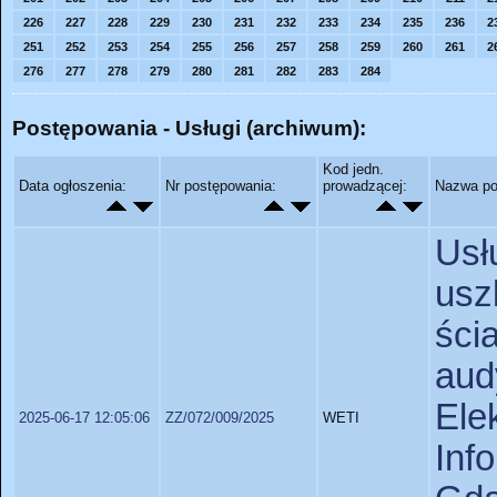
226
227
228
229
230
231
232
233
234
235
236
2
251
252
253
254
255
256
257
258
259
260
261
2
276
277
278
279
280
281
282
283
284
Postępowania - Usługi (archiwum):
Kod jedn.
Data ogłoszenia:
Nr postępowania:
prowadzącej:
Nazwa po
Usł
us
śc
au
Ele
2025-06-17 12:05:06
ZZ/072/009/2025
WETI
In