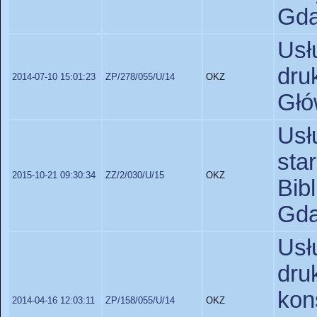
Gda
Usł
dru
2014-07-10 15:01:23
ZP/278/055/U/14
OKZ
Głó
Us
st
2015-10-21 09:30:34
ZZ/2/030/U/15
OKZ
Bib
Gda
Usł
dr
ko
2014-04-16 12:03:11
ZP/158/055/U/14
OKZ