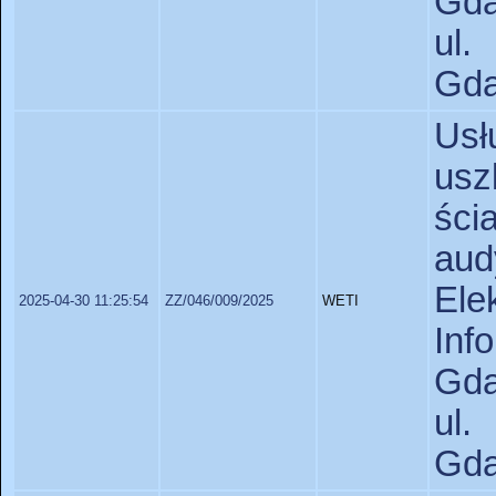
Gda
ul.
Gda
Usł
us
śc
au
Ele
2025-04-30 11:25:54
ZZ/046/009/2025
WETI
In
Gda
ul.
Gda