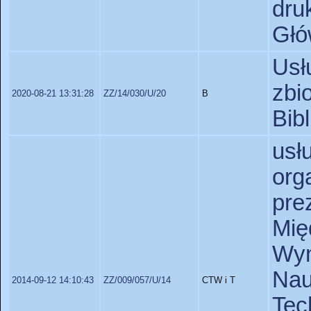
dru
Głó
Usł
zbi
2020-08-21 13:31:28
ZZ/14/030/U/20
B
Bib
us
org
pre
Mi
Wy
Na
2014-09-12 14:10:43
ZZ/009/057/U/14
CTW i T
Te