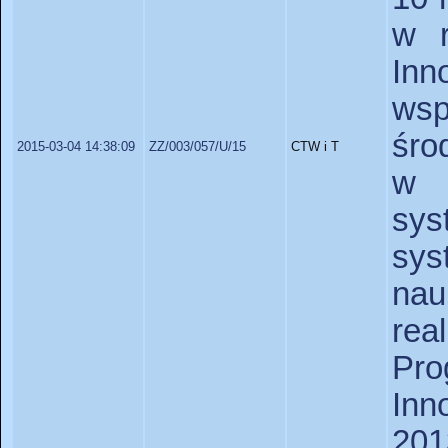
w r
Inn
ws
śro
2015-03-04 14:38:09
ZZ/003/057/U/15
CTW i T
w 
sy
sys
nau
re
Pr
Inn
20