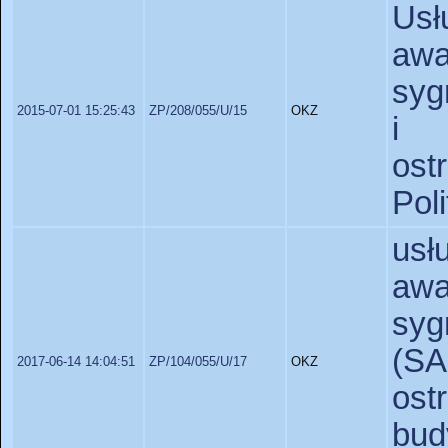
Usł
aw
syg
2015-07-01 15:25:43
ZP/208/055/U/15
OKZ
i 
ost
Pol
usł
aw
syg
(SA
2017-06-14 14:04:51
ZP/104/055/U/17
OKZ
os
bu