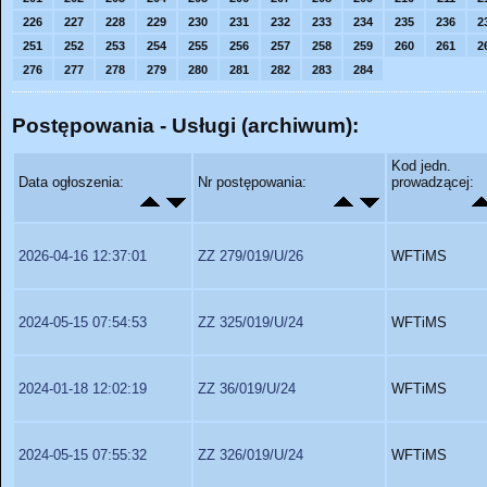
226
227
228
229
230
231
232
233
234
235
236
2
251
252
253
254
255
256
257
258
259
260
261
2
276
277
278
279
280
281
282
283
284
Postępowania - Usługi (archiwum):
Kod jedn.
Data ogłoszenia:
Nr postępowania:
prowadzącej:
2026-04-16 12:37:01
ZZ 279/019/U/26
WFTiMS
2024-05-15 07:54:53
ZZ 325/019/U/24
WFTiMS
2024-01-18 12:02:19
ZZ 36/019/U/24
WFTiMS
2024-05-15 07:55:32
ZZ 326/019/U/24
WFTiMS